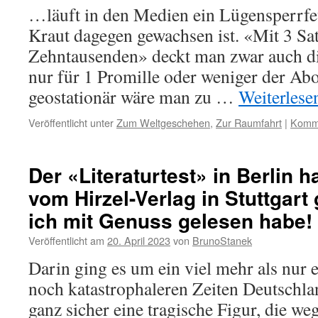
…läuft in den Medien ein Lügensperrfeu
Kraut dagegen gewachsen ist. «Mit 3 Sate
Zehntausenden» deckt man zwar auch di
nur für 1 Promille oder weniger der Ab
geostationär wäre man zu …
Weiterles
Veröffentlicht unter
Zum Weltgeschehen
,
Zur Raumfahrt
|
Komme
Der «Literaturtest» in Berlin h
vom Hirzel-Verlag in Stuttgart
ich mit Genuss gelesen habe!
Veröffentlicht am
20. April 2023
von
BrunoStanek
Darin ging es um ein viel mehr als nur 
noch katastrophaleren Zeiten Deutschlan
ganz sicher eine tragische Figur, die w