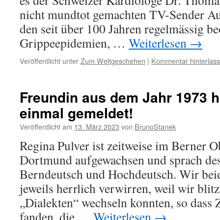
es der Schweizer Kardiologe Dr. Thoma
nicht mundtot gemachten TV-Sender A
den seit über 100 Jahren regelmässig b
Grippeepidemien, …
Weiterlesen
→
Veröffentlicht unter
Zum Weltgeschehen
|
Kommentar hinterlas
Freundin aus dem Jahr 1973 h
einmal gemeldet!
Veröffentlicht am
13. März 2023
von
BrunoStanek
Regina Pulver ist zeitweise im Berner O
Dortmund aufgewachsen und sprach des
Berndeutsch und Hochdeutsch. Wir beid
jeweils herrlich verwirren, weil wir bli
„Dialekten“ wechseln konnten, so dass
fanden, die …
Weiterlesen
→