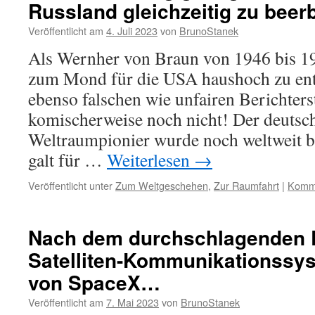
Russland gleichzeitig zu beer
Veröffentlicht am
4. Juli 2023
von
BrunoStanek
Als Wernher von Braun von 1946 bis 19
zum Mond für die USA haushoch zu ents
ebenso falschen wie unfairen Berichters
komischerweise noch nicht! Der deuts
Weltraumpionier wurde noch weltweit b
galt für …
Weiterlesen
→
Veröffentlicht unter
Zum Weltgeschehen
,
Zur Raumfahrt
|
Komme
Nach dem durchschlagenden E
Satelliten-Kommunikationssys
von SpaceX…
Veröffentlicht am
7. Mai 2023
von
BrunoStanek