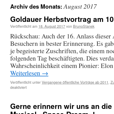
August 2017
Archiv des Monats:
Goldauer Herbstvortrag am 10
Veröffentlicht am
18. August 2017
von
BrunoStanek
Rückschau: Auch der 16. Anlass dieser A
Besuchern in bester Erinnerung. Es gab
je begeisterte Zuschriften, die einem n
folgenden Tag beschäftigten. Dies verd
Wahrscheinlichkeit einem Pionier: El
Weiterlesen
→
Veröffentlicht unter
Vergangene öffentliche Vorträge ab 2011
,
Z
für
deaktiviert
Goldauer
Herbstvortrag
am
Gerne erinnern wir uns an di
10.11.2017