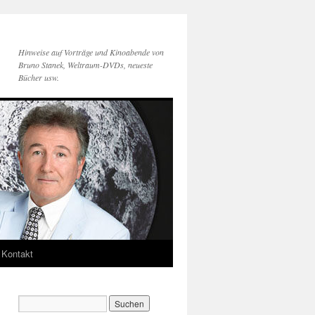
Hinweise auf Vorträge und Kinoabende von
Bruno Stanek, Weltraum-DVDs, neueste
Bücher usw.
Kontakt