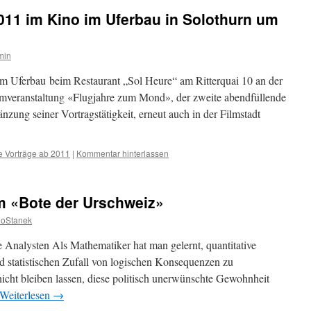
011 im Kino im Uferbau in Solothurn um
min
im Uferbau beim Restaurant „Sol Heure“ am Ritterquai 10 an der
ilmveranstaltung «Flugjahre zum Mond», der zweite abendfüllende
zung seiner Vortragstätigkeit, erneut auch in der Filmstadt
e Vorträge ab 2011
|
Kommentar hinterlassen
m «Bote der Urschweiz»
noStanek
e Analysten Als Mathematiker hat man gelernt, quantitative
 statistischen Zufall von logischen Konsequenzen zu
nicht bleiben lassen, diese politisch unerwünschte Gewohnheit
Weiterlesen
→