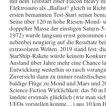
mit dem Teststart einer Falcon Heavy m
Elektroauto als „Ballast“ gleich in Ri
ersten bemannten Test-Start seiner be
Seine über 120 m hohe Riesen-Mond- u
doppelter Masse der einstigen Saturn-
1972) wurde langsam ernst genommen
nebenbei neugierig auf die Resultate be
extrasolaren Welten. 2019 stand fest: di
StarShip-Rakete würde keinem Konkurr
Ausland über Jahre mehr eine Chance la
Entwicklung weiterhin so rasch vorangi
Zuversicht dann zu immer realistischer
baldige Flüge zu Mond und Mars und 2
Science Fiction Wirklichkeit: das 50 m
landete erstmals glücklich (wie man sich
UFOs vorstellen konnte…) aus 10 km H