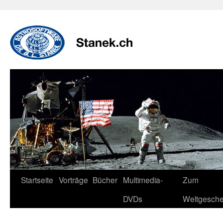
Zum
Inhalt
springen
Startseite
Vorträge
Bücher
Multimedia-
Zum
DVDs
Weltgesch